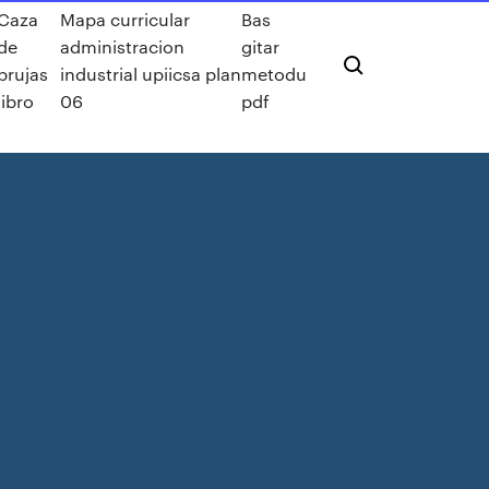
Caza
Mapa curricular
Bas
de
administracion
gitar
brujas
industrial upiicsa plan
metodu
libro
06
pdf