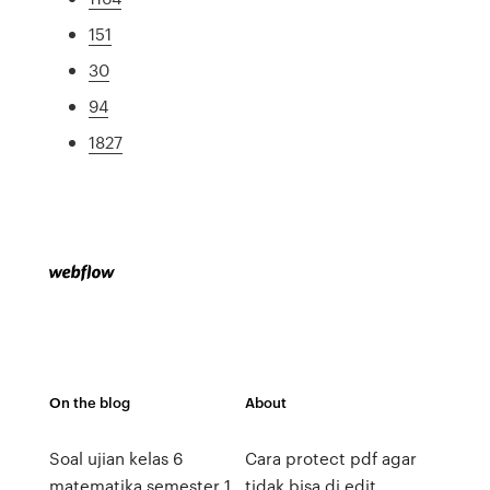
151
30
94
1827
On the blog
About
Soal ujian kelas 6
Cara protect pdf agar
matematika semester 1
tidak bisa di edit